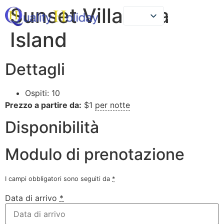
Sunset Villa Elba
Island
LE NOSTRE CASE
DICONO DI NOI
Dettagli
Ospiti:
10
Prezzo a partire da:
$
1
per notte
Disponibilità
Modulo di prenotazione
I campi obbligatori sono seguiti da
*
Data di arrivo
*