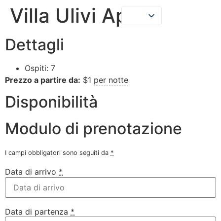
Villa Ulivi Apt.1
LE NOSTRE CASE
DICONO DI NOI
Dettagli
Ospiti:
7
Prezzo a partire da:
$
1
per notte
Disponibilità
Modulo di prenotazione
I campi obbligatori sono seguiti da
*
Data di arrivo
*
Data di partenza
*