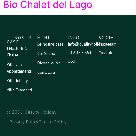
Bio Chalet del Lago
LE NOSTRE
MENU
INFO
SOCIAL
CASE
Le nostre case
info@qualityholiday.net
Instagram
I Nostri BIO
+39 347 851
YouTube
Chi Siamo
Chalet
5609
Dicono di Noi
Villa Ulivi –
Appartamenti
Contattaci
Villa Infinity
Villa Tramonti
© 2026 Quality Holiday
Privacy Policy
Cookie Policy