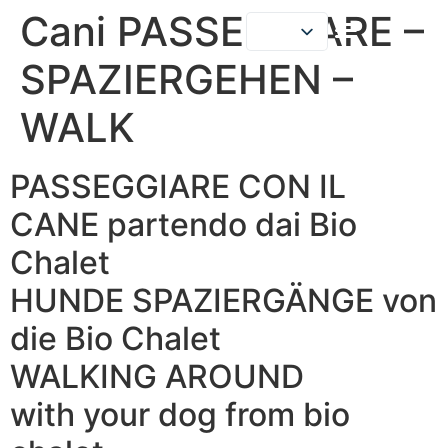
Cani PASSEGGIARE –
SPAZIERGEHEN –
LE NOSTRE CASE
DICONO DI NOI
WALK
PASSEGGIARE CON IL
CANE partendo dai Bio
Chalet
HUNDE SPAZIERGÄNGE von
die Bio Chalet
WALKING AROUND
with your dog from bio